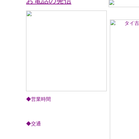
お電話の発信
◆営業時間
12:00～深夜2:00
年中無休
◆交通
JR山手線、東京メトロ銀座線
「神田」駅西口徒歩1分