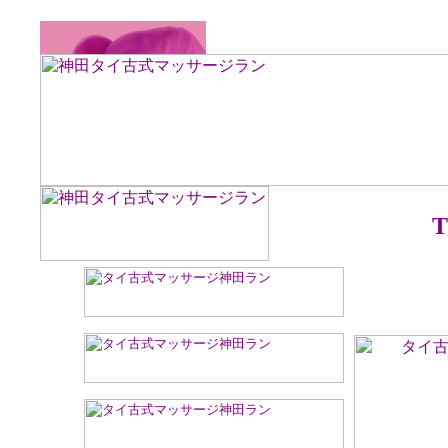
神田で
T
タイ
(